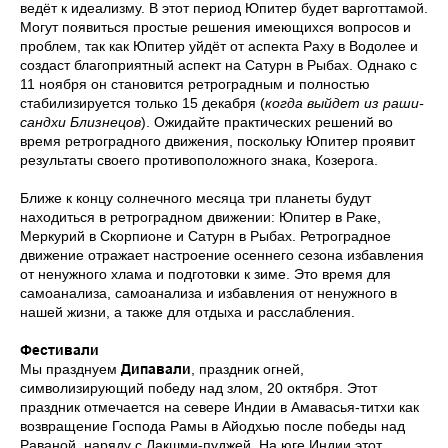
ведёт к идеализму. В этот период Юпитер будет варготтамой.
Могут появиться простые решения имеющихся вопросов и
проблем, так как Юпитер уйдёт от аспекта Раху в Водолее и
создаст благоприятный аспект на Сатурн в Рыбах. Однако с
11 ноября он становится ретроградным и полностью
стабилизируется только 15 декабря (
когда выйдет из раши-
сандхи Близнецов
). Ожидайте практических решений во
время ретроградного движения, поскольку Юпитер проявит
результаты своего противоположного знака, Козерога.
Ближе к концу солнечного месяца три планеты будут
находиться в ретроградном движении: Юпитер в Раке,
Меркурий в Скорпионе и Сатурн в Рыбах. Ретроградное
движение отражает настроение осеннего сезона избавления
от ненужного хлама и подготовки к зиме. Это время для
самоанализа, самоанализа и избавления от ненужного в
нашей жизни, а также для отдыха и расслабления.
Фестивали
Мы празднуем
Дипавали
, праздник огней,
символизирующий победу над злом, 20 октября. Этот
праздник отмечается на севере Индии в Амавасья-титхи как
возвращение Господа Рамы в Айодхью после победы над
Раваной, наряду с Лакшми-пуджей. На юге Индии этот