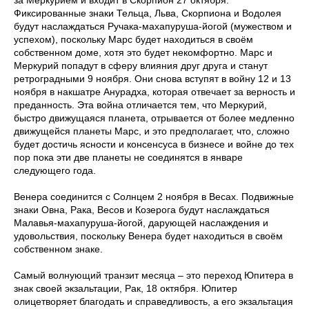
за Меркурием и входит в Скорпион 27 октября.
Фиксированные знаки Тельца, Льва, Скорпиона и Водолея
будут наслаждаться Ручака-махапуруша-йогой (мужеством и
успехом), поскольку Марс будет находиться в своём
собственном доме, хотя это будет некомфортно. Марс и
Меркурий попадут в сферу влияния друг друга и станут
ретроградными 9 ноября. Они снова вступят в войну 12 и 13
ноября в накшатре Анурадха, которая отвечает за верность и
преданность. Эта война отличается тем, что Меркурий,
быстро движущаяся планета, отрывается от более медленно
движущейся планеты Марс, и это предполагает, что, сложно
будет достичь ясности и консенсуса в бизнесе и войне до тех
пор пока эти две планеты не соединятся в январе
следующего года.
Венера соединится с Солнцем 2 ноября в Весах. Подвижные
знаки Овна, Рака, Весов и Козерога будут наслаждаться
Малавья-махапуруша-йогой, дарующей наслаждения и
удовольствия, поскольку Венера будет находиться в своём
собственном знаке.
Самый волнующий транзит месяца – это переход Юпитера в
знак своей экзальтации, Рак, 18 октября. Юпитер
олицетворяет благодать и справедливость, а его экзальтация