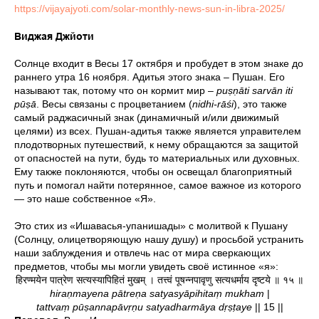
https://vijayajyoti.com/solar-monthly-news-sun-in-libra-2025/
Виджая Джйоти
Солнце входит в Весы 17 октября и пробудет в этом знаке до
раннего утра 16 ноября. Адитья этого знака – Пушан. Его
называют так, потому что он кормит мир –
puṣṇāti sarvān iti
pūṣā
. Весы связаны с процветанием (
nidhi-rāśi
), это также
самый раджасичный знак (динамичный и/или движимый
целями) из всех. Пушан-адитья также является управителем
плодотворных путешествий, к нему обращаются за защитой
от опасностей на пути, будь то материальных или духовных.
Ему также поклоняются, чтобы он освещал благоприятный
путь и помогал найти потерянное, самое важное из которого
— это наше собственное «Я».
Это стих из «Ишавасья-упанишады» с молитвой к Пушану
(Солнцу, олицетворяющую нашу душу) и просьбой устранить
наши заблуждения и отвлечь нас от мира сверкающих
предметов, чтобы мы могли увидеть своё истинное «я»:
हिरण्मयेन पात्रेण सत्यस्यापिहितं मुखम् । तत्त्वं पूषन्नपावृणु सत्यधर्माय दृष्टये ॥ १५ ॥
hiraṇmayena pātreṇa satyasyāpihitaṃ mukham
|
tattvaṃ pūṣannapāvṛṇu satyadharmāya dṛṣṭaye
|| 15 ||