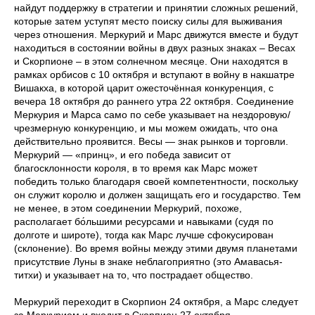
найдут поддержку в стратегии и принятии сложных решений,
которые затем уступят место поиску силы для выживания
через отношения. Меркурий и Марс движутся вместе и будут
находиться в состоянии войны в двух разных знаках – Весах
и Скорпионе – в этом солнечном месяце. Они находятся в
рамках орбисов с 10 октября и вступают в войну в накшатре
Вишакха, в которой царит ожесточённая конкуренция, с
вечера 18 октября до раннего утра 22 октября. Соединение
Меркурия и Марса само по себе указывает на нездоровую/
чрезмерную конкуренцию, и мы можем ожидать, что она
действительно проявится. Весы — знак рынков и торговли.
Меркурий — «принц», и его победа зависит от
благосклонности короля, в то время как Марс может
победить только благодаря своей компетентности, поскольку
он служит королю и должен защищать его и государство. Тем
не менее, в этом соединении Меркурий, похоже,
располагает бо́льшими ресурсами и навыками (судя по
долготе и широте), тогда как Марс лучше сфокусирован
(склонение). Во время войны между этими двумя планетами
присутствие Луны в знаке неблагоприятно (это Амавасья-
титхи) и указывает на то, что пострадает общество.
Меркурий переходит в Скорпион 24 октября, а Марс следует