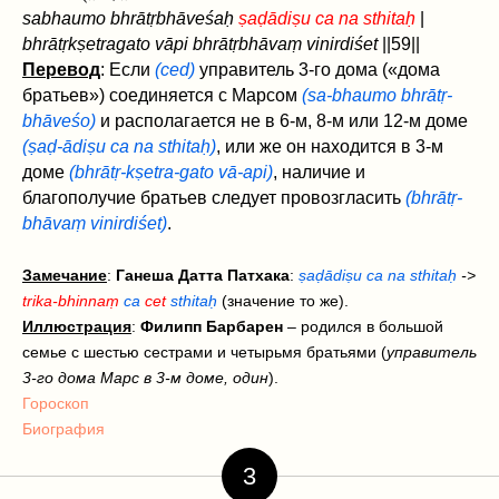
sabhaumo bhrātṛbhāveśaḥ
ṣaḍādiṣu ca na sthitaḥ
|
bhrātṛkṣetragato vāpi bhrātṛbhāvaṃ vinirdiśet
||59||
Перевод
: Если
(ced)
управитель 3-го дома («дома
братьев») соединяется с Марсом
(sa-bhaumo bhrātṛ-
bhāveśo)
и располагается не в 6-м, 8-м или 12-м доме
(ṣaḍ-ādiṣu ca na sthitaḥ)
, или же он находится в 3-м
доме
(bhrātṛ-kṣetra-gato vā-api)
, наличие и
благополучие братьев следует провозгласить
(bhrātṛ-
bhāvaṃ
vinirdiśet‌)
.
Замечание
:
Ганеша Датта Патхака
:
ṣaḍādiṣu ca na sthitaḥ
->
trika-bhinnaṃ
ca
cet
sthitaḥ
(значение то же).
Иллюстрация
:
Филипп Барбарен
– родился в большой
семье с шестью сестрами и четырьмя братьями (
управитель
3-го дома Марс в 3-м доме, один
).
Гороскоп
Биография
3