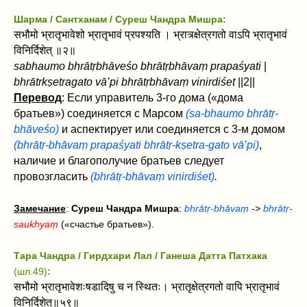
Шарма / Сантханам / Суреш Чандра Мишра:
सभौमो भ्रातृभावेशो भ्रातृभावं प्रपश्यति । भ्रात्र्क्षेत्रगतो वाऽपि भ्रातृभावं
विनिर्दिशेत्‌ ॥२॥
sabhaumo bhrātṛbhāveśo bhrātṛbhāvaṃ prapaśyati
|
bhrātrkṣetragato vā’pi bhrātṛbhāvaṃ vinirdiśet‌
||2||
Перевод
: Если управитель 3-го дома («дома
братьев») соединяется с Марсом
(sa-bhaumo bhrātṛ-
bhāveśo)
и аспектирует или соединяется с 3-м домом
(bhrātṛ-bhāvaṃ prapaśyati bhrātṛ-kṣetra-gato vā’pi)
,
наличие и благополучие братьев следует
провозгласить
(bhrātṛ-bhāvaṃ
vinirdiśet‌)
.
Замечание
:
Суреш Чандра Мишра
:
bhrātṛ-bhāvaṃ
->
bhrātṛ-
saukhyaṃ
(«счастье братьев»).
Тара Чандра / Гирдхари Лал / Ганеша Датта Патхака
(шл.49)
:
सभौमो भ्रातृभावेशःषडादिषु च न स्थितः। भ्रातृक्षेत्रगतो वापि भ्रातृभावं
विनिर्दिशेत्॥५९॥