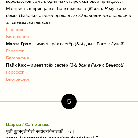
королевской семьи, один из четырех сыновей принцессы
Маргриетс и принца ван Волленховена (
Марс и Раху в 3-м
доме, Водолее, аспектированные Юпитером планетным и
знаковым аспектом
).
Гороскоп
Биография
Марта Грэм
– имеет трёх сестёр (3-й дом в Раке с Луной)
Гороскоп
Биография
Пайк Кох
– имеет трёх сестёр (
3-й дом в Раке с Венерой
)
Гороскоп
Биография
5
Шарма / Сантханам:
मृतौ कुजतृतीयेशौ सहोदरविनाशकौ ॥५॥