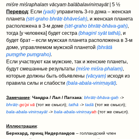
miśre miśraphalaṃ vācyaṃ balābalavinirṇayāt‌
| 5 ½
Перевод
: Если
(yadi)
управитель 3-го дома – женская
планета
(strī-graho bhrātṛ-bhāveśaḥ)
, и женская планета
расположена в 3-м доме
(strī-graho bhrātṛ-bhāva-gaḥ)
,
тогда [у человека] будет сестра
(bhaginī syāt‌ tathā)
, и
будет брат – если мужская планета расположена в 3-м
доме, управляемом мужской планетой
(bhrātā
puṃgṛhe puṃgraho)
.
Если участвуют как мужские, так и женские планеты,
будут смешанные результаты
(miśre miśra-phalaṃ)
,
которые должны быть объявлены
(vācyaṃ)
исходя из
правила силы и слабости
(bala-abala-vinirṇayāt)
.
Замечание
:
Чандра / Лал /
Патхака
:
bhrātṛ-bhāva-gaḥ
->
bhrātṛ-
go’pi vā
(тот же смысл);
tathā
->
tadā
(тот же смысл);
bala-abala-vinirṇayāt
->
bala-abala-vinirṇay
aḥ
(тот же смысл).
Иллюстрации
:
Бернхард, принц Нидерландов
– голландский член