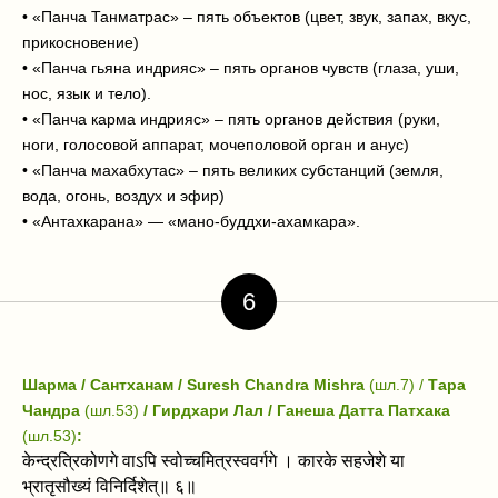
• «Панча Танматрас» – пять объектов (цвет, звук, запах, вкус,
прикосновение)
• «Панча гьяна индрияс» – пять органов чувств (глаза, уши,
нос, язык и тело).
• «Панча карма индрияс» – пять органов действия (руки,
ноги, голосовой аппарат, мочеполовой орган и анус)
• «Панча махабхутас» – пять великих субстанций (земля,
вода, огонь, воздух и эфир)
• «Антахкарана» — «мано-буддхи-ахамкара».
6
Шарма / Сантханам / Suresh Chandra Mishra
(шл.7) /
Тара
Чандра
(шл.53)
/ Гирдхари Лал / Ганеша Датта Патхака
(шл.53)
:
केन्द्रत्रिकोणगे वाऽपि स्वोच्चमित्रस्ववर्गगे । कारके सहजेशे या
भ्रातृसौख्यं विनिर्दिशेत्‌॥ ६॥