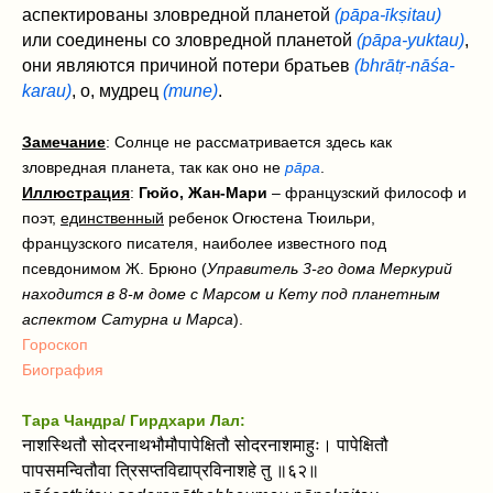
аспектированы зловредной планетой
(pāpa-īkṣitau)
или соединены со зловредной планетой
(pāpa-yuktau)
,
они являются причиной потери братьев
(bhrātṛ-nāśa-
karau)
, о, мудрец
(mune)
.
Замечание
: Солнце не рассматривается здесь как
зловредная планета, так как оно не
pāpa
.
Иллюстрация
:
Гюйо, Жан-Мари
– французский философ и
поэт,
единственный
ребенок Огюстена Тюильри,
французского писателя, наиболее известного под
псевдонимом Ж. Брюно (
Управитель 3-го дома Меркурий
находится в 8-м доме с Марсом и Кету под планетным
аспектом Сатурна и Марса
).
Гороскоп
Биография
Тара Чандра/ Гирдхари Лал:
नाशस्थितौ सोदरनाथभौमौपापेक्षितौ सोदरनाशमाहुः। पापेक्षितौ
पापसमन्वितौवा त्रिसप्तविद्याप्रविनाशहे तु ॥६२॥