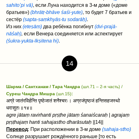
sahito’pi vā)
, если Луна находится в 3-м доме («доме
братьев»)
(bhrātṛ-bhāve śaśi-yute)
, то будет 7 братьев и
сестёр
(sapta-saṃkhyās-tu sodarāḥ)
.
Из них
(eteṣāṃ)
два ребёнка погибнут
(dvi-prajā-
nāśaḥ)
,
если Венера соединяется или аспектирует
(śukra-yukta-īkṣitena hi)
.
14
Шарма / Сантханам / Тара Чандра
(шл.71 – 2-я часть) /
Суреш Чандра Мишра
(шл.15)
:
अग्रे जातंरविर्हन्ति पृष्ठेजातं शनैश्चरः। अग्रजंपृष्ठजं हन्तिसहजस्थो
धरासुतः॥१४॥
agre jātaṃ ravirhanti pṛṣṭhe jātaṃ śanaiścaraḥ
|
agrajaṃ
pṛṣṭhajaṃ hanti sahajastho dharāsutaḥ
||14||
Перевод
: При расположении в 3-м доме
(sahaja-stho)
Солнце разрушает рождённого раньше [то есть