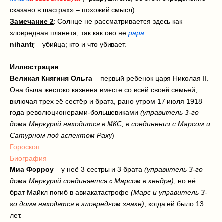
сказано в шастрах» – похожий смысл).
Замечание 2
: Солнце не рассматривается здесь как
зловредная планета, так как оно не
pāpa
.
nihantṛ
– убийца; кто и что убивает.
Иллюстрации
:
Великая Княгиня Ольга
–
первый ребенок царя Николая II.
Она была жестоко казнена вместе со всей своей семьей,
включая трех её сестёр и брата, рано утром 17 июля 1918
года революционерами-большевиками
(управитель 3-го
дома Меркурий находится в МКС, в соединении с Марсом и
Сатурном под аспектом Раху
)
Гороскоп
Биография
Миа Фэрроу
– у неё 3 сестры и 3 брата
(управитель 3-го
дома Меркурий соединяется с Марсом в кендре)
, но её
брат Майкл погиб в авиакатастрофе
(Марс и управитель 3-
го дома находятся в зловредном знаке)
, когда ей было 13
лет.