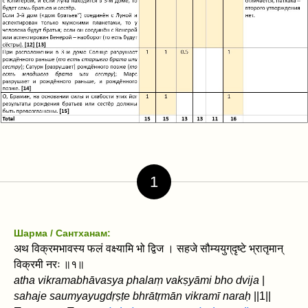
1
Шарма / Сантханам:
अथ विक्रमभावस्य फलं वक्ष्यामि भो द्विज । सहजे सौम्ययुग्‌दृष्टे भ्रातृमान्‌
विक्रमी नरः ॥१॥
atha vikramabhāvasya phalaṃ vakṣyāmi bho dvija
|
sahaje saumyayug‌dṛṣṭe bhrātṛmān‌ vikramī naraḥ
||1||