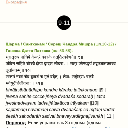
Биография
9-11
Шарма / Сантханам
/
Суреш Чандра Мишра
(шл.10-12) /
Ганеша Датта Патхака
(шл.56-58)
:
भ्रातृस्थानाधिपे केन्द्रे कारके तत्‌त्रिकोणगे॥ ९॥
जीवेन सहिते चोच्चे ज्ञेया द्वादश सोदराः । तत्र ज्येष्ठद्वयं तद्वज्जातकाच्च
तृतीयकम्‌ ॥१०॥
सप्तमं नवमं चैव द्वादशं च मृतं वदेत्‌ । शेषाः सहोदराः षड्वै
भवेयुर्दीर्घजीवनाः॥ ११॥
bhrātṛsthānādhipe kendre kārake tat‌trikoṇage
||9||
jīvena sahite cocce jñeyā dvādaśa sodarāḥ
|
tatra
jyeṣṭhadvayaṃ tadvajjātakācca tṛtīyakam‌
||10||
saptamaṃ navamaṃ caiva dvādaśaṃ ca mṛtaṃ vadet‌
|
śeṣāḥ sahodarāḥ ṣaḍ‌vai bhaveyurdīrghajīvanāḥ
||11||
Перевод
: Если управитель 3-го дома («дома