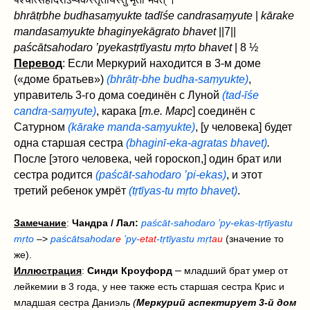
bhrātṛbhe budhasaṃyukte tadīśe candrasaṃyute
|
kārake
mandasaṃyukte bhaginyekāgrato bhavet
‌||7||
paścāt‌sahodaro ’pyekastṛtīyastu mṛto bhavet ‌
| 8 ½
Перевод
: Если Меркурий находится в 3-м доме
(«доме братьев»)
(bhrātṛ-bhe budha-saṃyukte)
,
управитель 3-го дома соединён с Луной
(tad-īśe
candra-saṃyute)
, карака [
т.е. Марс
] соединён с
Сатурном
(kārake manda-saṃyukte)
, [у человека] будет
одна старшая сестра
(bhaginī-eka-agratas bhavet)
.
После [этого человека, чей гороскоп,] один брат или
сестра родится
(paścāt‌-sahodaro ’pi-ekas)
, и этот
третий ребенок умрёт
(tṛtīyas-tu mṛto bhavet)
.
Замечание
:
Чандра / Лал:
paścāt-sahodaro ’py-ekas-tṛtīyastu
mṛto
–>
paścātsahodar
e
’py-
etat
-tṛtīyastu mṛt
au
(значение то
же).
–
Иллюстрация
:
Синди Кроуфорд
младший брат умер от
лейкемии в 3 года, у нее также есть старшая сестра Крис и
младшая сестра Даниэль
(
Меркурий аспектирует 3-й дом