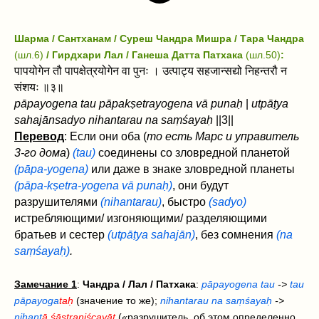
Шарма / Сантханам / Суреш Чандра Мишра / Тара Чандра
(шл.6)
/ Гирдхари Лал / Ганеша Датта Патхака
(шл.50)
:
पापयोगेन तौ पापक्षेत्रयोगेन वा पुनः । उत्पाट्य सहजान्सद्यो निहन्तरौ न
संशयः ॥३॥
pāpayogena tau pāpakṣetrayogena vā punaḥ
|
utpāṭya
sahajān‌sadyo nihantarau na saṃśayaḥ
||3||
Перевод
: Если они оба (
то есть Марс и управитель
3-го дома
)
(tau)
соединены со зловредной планетой
(pāpa-yogena)
или даже в знаке зловредной планеты
(pāpa-kṣetra-yogena vā punaḥ)
, они будут
разрушителями
(nihantarau)
, быстро
(sadyo)
истребляющими/ изгоняющими/ разделяющими
братьев и сестер
(utpāṭya sahajān)
, без сомнения
(na
saṃśayaḥ)
.
Замечание 1
:
Чандра / Лал /
Патхака
:
pāpayogena tau
->
tau
pāpayoga
taḥ
(значение то же);
nihantarau na saṃśayaḥ
->
nihant
ā śāstraniścayāt
(
«
разрушитель, об этом определенно