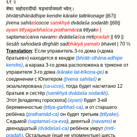
६९ ॥
शेषाः सहोदरादीर्घाः षड्भार्यायमलो भवेत्।
bhrātṛsthānādhipe kendre kārake tattrikoṇage
||67||
jīvena sahit
aś
cocce
saṃkhyā
dvādaśa sodarāḥ
||68||
ayaṃ tṛtīyagarbhaśca prathamāc
ca tṛtīyak
e
|
saptama
ś
caiva navam
o
dvādaśa
ś
ca mṛti
pradaḥ
|| 69 ||
śeṣāḥ sahodarā dīrghāḥ ṣaḍ
bhāryā yamalo
bhavet
| 70 ½
Translation
: Если управитель 3-го дома («дома
братьев») находится в кендре
(bhrātṛ-sthāna-adhipe
kendre)
, а карака 3-го дома расположена в триконе от
управителя 3-го дома
(kārake tat‌-trikoṇa-ge)
в
соединении с Юпитером
(jīvena sahitaś)
и
экзальтирована
(ca-ucce)
, тогда будет насчитано 12
братьев и сестёр
(saṃkhyā dvādaśa sodarāḥ)
.
Этот [владелец гороскопа]
(ayaṃ)
будет 3-ей
беременностью
(tṛtīya-garbhaś-ca)
,
и от старшего
ребёнка
(prathamād-ca)
он будет третьим
(tṛtīyake)
.
Седьмой
(saptamaś-ca-eva
)
, девятый
(navamo)
и
двенадцатый
(dvādaśaś-ca)
ребёнок умрут
(mṛti-
pradaḥ)
. Остальные (ещё не упомянутые) шесть