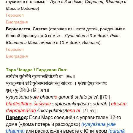
глухими в его семье –
Луна в 3-м доме, Стрелец, Юпитер и
Марс в Водолее
)
Гороскоп
Биография
Бернадетта, Святая
(старшая из шести детей, рожденных в
бедной французской семье –
Луна одна в 3-м доме, Раке;
Юпитер и Марс вместе в 10-м доме, Водолее
)
Гороскоп
Биография
Тара Чандра / Гирдхари Лал:
व्ययेशेन युतेभौमे गुरुणासहितोऽपि वा ॥७०॥
भ्रातृस्थाने शशियुतेसप्तसंख्यास्तु सोदराः । एतेषांद्विप्रजानाशः
शुक्रयुक्तेक्षितेन हि ॥७१॥
vyayeśena yut
e
bhaum
e
guruṇā sahito’pi vā
||70||
bhrātṛsthāne śaśiyute
saptasaṃkhyāstu sodarāḥ
|
eteṣāṃ
dviprajānāśaḥ
śukrayuktekṣit
ena hi
||71 ½ ||
Перевод
: Если Марс соединён с управителем 12-го
дома («дома потерь и расходов»)
(vyayeśena yute
bhaume)
или расположен вместе с Юпитером
(guruṇā