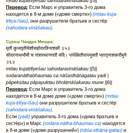
mṛtau kujatṛtīyeśau sahodaravināśakau
||5||
Перевод
: Если Марс и управитель 3-го дома
находятся в 8-м доме («доме смерти»)
(mṛtau kuja-
tṛtīya-īśau)
, они разрушители братьев и сестёр
(sahodara-vināśakau)
.
Суреш Чандра Мишра:
मृतौ कुजतृतीयेशौसहोदरविनाशकौ ॥५॥
सोदरनाथभौमौ च नाशस्थानगतौ यदि। पापेक्षितौपापयुक्तौ भ्रातृनाशकरौमुने
॥६॥
mṛtau kujatṛtīyeśau sahodaravināśakau
||5||
sodaranāthabhaumau ca nāśasthānagatau yadi
|
pāpekṣitau pāpayuktau bhrātṛnāśakarau mune
||6||
Перевод
: Если Марс и управитель 3-го дома
находятся в 8-м доме доме («доме смерти»)
(mṛtau
kuja-tṛtīya-īśau)
они разрушители братьев и сестёр
(sahodara-vināśakau)
.
Если
(yadi)
управитель 3-го дома («дома братьев и
сестёр») и Марс
(sodara-nātha-bhaumau ca)
находятся
в 8-м доме («доме разрушений»)
(nāśa-sthāna-gatau)
и