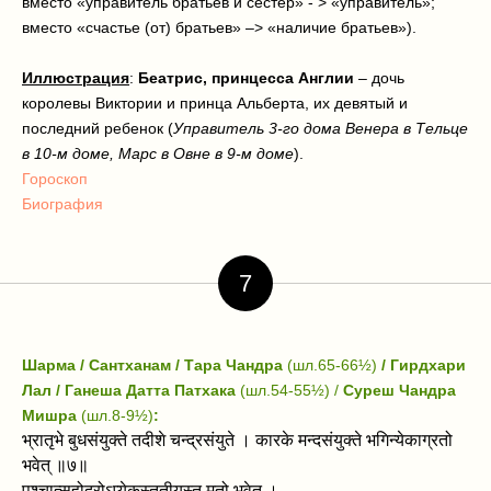
вместо «управитель братьев и сестёр» - > «управитель»;
вместо «счастье (от) братьев» –> «наличие братьев»).
Иллюстрация
:
Беатрис, принцесса Англии
– дочь
королевы Виктории и принца Альберта, их девятый и
последний ребенок (
Управитель 3-го дома Венера в Тельце
в 10-м доме, Марс в Овне в 9-м доме
).
Гороскоп
Биография
7
Шарма / Сантханам / Тара Чандра
(шл.65-66½)
/ Гирдхари
Лал / Ганеша Датта Патхака
(шл.54-55½) /
Суреш Чандра
Мишра
(шл.8-9½)
:
भ्रातृभे बुधसंयुक्ते तदीशे चन्द्रसंयुते । कारके मन्दसंयुक्ते भगिन्येकाग्रतो
भवेत्‌ ॥७॥
पश्चात्सहोदरोऽप्येकस्तृतीयस्तु मृतो भवेत्‌ ।