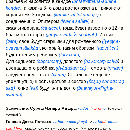
братьев») находится в кендре
(bhrātṛ-sthāna-adhipe
kendre)
, а карака 3-го дома расположена в триконе от
управителя 3-го дома
(kārake tat‌-trikoṇa-ge)
в
соединении с Юпитером
(jīvena sahite)
и
экзальтирована
(ca-ucce)
, тогда будет известно о 12-ти
братьях и сёстрах
(jñeyā dvādaśa sodarāḥ)
. Из них
(tatra)
двое будут старшими для рождённого
(jyeṣṭha-
dvayaṃ jātakād)
, который, таким образом,
(tadvat ca)
будет третьим ребёнком
(tṛtīyakam)
.
Для седьмого
(saptamaṃ)
,
девятого
(navamaṃ caiva
)
и
двенадцатого ребёнка
(dvādaśaṃ ca)
–
смерть
(mṛtaṃ)
следует предсказать
(vadet‌)
.
Остальные (еще не
упомянутые) шесть братьев и сестёр
(śeṣāḥ sahodarāḥ
ṣaḍ‌)
точно
(vai)
будут жить долго
(bhaveyur-dīrgha-
jīvanāḥ)
.
Замечание
:
Суреш Чандра Мишра
:
vadet
->
bhav
et
(смысл
схожий).
Ганеша Датта Патхака
:
sahite cocce jñeyā
->
sahit
aś
-cocce
saṃkhyā
(смысл схожий «известно о» -> «насчитано»);