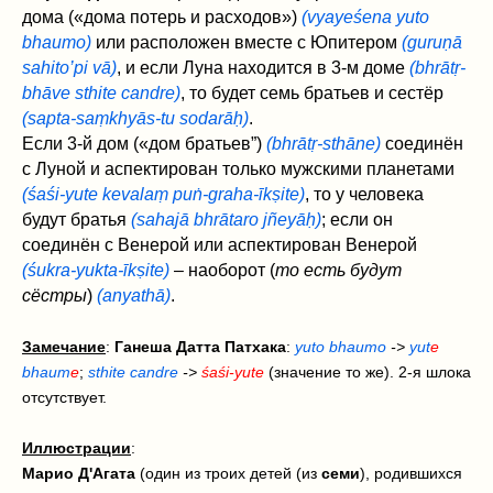
дома («дома потерь и расходов»)
(vyayeśena yuto
bhaumo)
или расположен вместе с Юпитером
(guruṇā
sahito’pi vā)
, и если Луна находится в 3-м доме
(bhrātṛ-
bhāve sthite candre)
, то будет семь братьев и сестёр
(sapta-saṃkhyās-tu sodarāḥ)
.
Если 3-й дом («дом братьев”)
(bhrātṛ-sthāne)
соединён
с Луной и аспектирован только мужскими планетами
(śaśi-yute kevalaṃ puṅ‌-graha-īkṣite)
, то у человека
будут братья
(sahajā bhrātaro jñeyāḥ)
; если он
соединён с Венерой или аспектирован Венерой
(śukra-yukta-īkṣite)
– наоборот (
то есть будут
сёстры
)
(anyathā)
.
Замечание
:
Ганеша Датта Патхака
:
yuto bhaumo
->
yut
e
bhaum
e
;
sthite candre
->
śaśi-yute
(значение то же). 2-я шлока
отсутствует.
Иллюстрации
:
Марио Д'Агата
(один из троих детей (из
семи
), родившихся