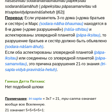
nāśasthitau sodaranāthabhaumau pāpekṣitau
sodaranāśamāhuḥ
|
pāpekṣitau pāpasamanvitau vā
trisaptavidyāpravināśahetuḥ
||62||
Перевод
: Если управитель 3-го дома («дома братьев
и сестёр») и Марс
(sodara-nātha-bhaumau)
находятся в
8-м доме («доме разрушений»)
(nāśa-sthitau)
и
аспектированы зловредной планетой
(pāpa-īkṣitau)
, то
разрушение братьев и сестёр должно быть объявлено
(sodara-nāśam-āhuḥ)
.
Если оба аспектированы зловредной планетой
(pāpa-
īkṣitau
)
или соединены со зловредной планетой
(pāpa-
samanvitau)
, это причина разрушения 21-го знания
(tri-
sapta-vidyā-pravināśa-hetuḥ)
.
Ганеша Датта Патхака:
Нет подобной шлоки
Примечание
:
tri-sapta
= 3х7 = 21,
три-сапта
означает
вообще всю Вселенную.
21 означает 5+5+5+5+1: