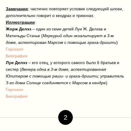
Замечание
: частично повторяет условие следующей шлоки,
дополнительно говорит о кендрах и триконах.
Иллюстрации
:
Жорж Делэз
– один из семи детей Луи Ж. Делэза и
Матильды Стэнье (
Меркурий один экзальтирует в 3-м
доме, аспектирован Марсом с помощью граха-дришти
)
Гороскоп
Биография
Луи Делэз
– его отец, у которого самого было 6 братьев и
сестер (
Венера одна в 3-м доме, аспектированная
Юпитером с помощью раши- и граха-дришти; управитель
3-го дома Солнце соединяется с Марсом в кендре
)
Гороскоп
Биография
2