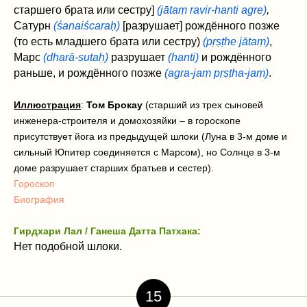
старшего брата или сестру]
(jātaṃ ravir-hanti agre)
,
Сатурн
(śanaiścaraḥ)
[разрушает] рождённого позже
(то есть младшего брата или сестру)
(pṛṣṭhe jātaṃ)
,
Марс
(dharā-sutaḥ)
разрушает
(hanti)
и рождённого
раньше, и рождённого позже
(agra-jaṃ pṛṣṭha-jaṃ)
.
Иллюстрация
:
Том Брокау
(старший из трех сыновей
инженера-строителя и домохозяйки – в гороскопе
присутствует йога из предыдущей шлоки (Луна в 3-м доме и
сильный Юпитер соединяется с Марсом), но Солнце в 3-м
доме разрушает старших братьев и сестер).
Гороскоп
Биография
Гирдхари Лал / Ганеша Датта Патхака:
Нет подобной шлоки.
15