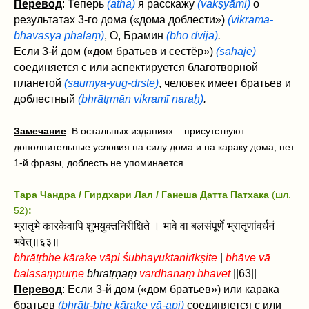
Перевод
: Теперь
(atha)
я расскажу
(vakṣyāmi)
о
результатах 3-го дома («дома доблести»)
(vikrama-
bhāvasya phalaṃ)
, О, Брамин
(bho dvija)
.
Если 3-й дом («дом братьев и сестёр»)
(sahaje)
соединяется с или аспектируется благотворной
планетой
(saumya-yug‌-dṛṣṭe)
, человек имеет братьев и
доблестный
(bhrātṛmān‌ vikramī naraḥ)
.
Замечание
: В остальных изданиях – присутствуют
дополнительные условия на силу дома и на караку дома, нет
1-й фразы, доблесть не упоминается.
Тара Чандра / Гирдхари Лал / Ганеша Датта Патхака
(шл.
52)
:
भ्रातृभे कारकेवापि शुभयुक्तनिरीक्षिते । भावे वा बलसंपूर्णे भ्रातृणांवर्धनं
भवेत्॥६३॥
bhrātṛbhe kārake vāpi śubhayuktanirīkṣite
|
bhāve vā
balasaṃpūrṇe
bhrātṛṇāṃ
vardhanaṃ bhavet
||63||
Перевод
: Если 3-й дом («дом братьев») или карака
братьев
(bhrātṛ-bhe kārake vā-api)
соединяется с или