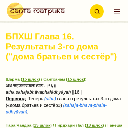
БПХШ Глава 16.
Результаты 3-го дома
("дома братьев и сестёр")
Шарма (
15 шлок
) / Сантханам (
15 шлок
):
अथ सहजभावफलाध्यायः॥१६॥
atha sahajabhāvaphalādhyāyaḥ
||16||
Перевод
: Теперь
(atha)
глава о результатах 3-го дома
(«дома братьев и сестёр»)
(sahaja-bhāva-phala-
adhyāyaḥ)
.
Тара Чандра (
13 шлок
) / Гирдхари Лал (
13 шлок
) / Ганеша