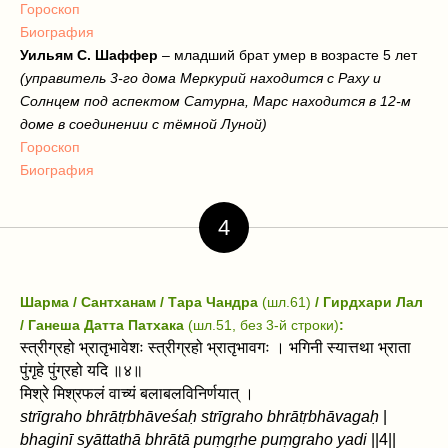
Гороскоп
Биография
Уильям С. Шаффер
– младший брат умер в возрасте 5 лет
(управитель 3-го дома Меркурий находится с Раху и
Солнцем под аспектом Сатурна, Марс находится в 12-м
доме в соединении с тёмной Луной)
Гороскоп
Биография
4
Шарма / Сантханам / Тара Чандра
(шл.61)
/ Гирдхари Лал
/ Ганеша Датта Патхака
(шл.51, без 3-й строки)
:
स्त्रीग्रहो भ्रातृभावेशः स्त्रीग्रहो भ्रातृभावगः । भगिनी स्यात्तथा भ्राता
पुंगृहे पुंग्रहो यदि ॥४॥
मिश्रे मिश्रफलं वाच्यं बलाबलविनिर्णयात्‌ ।
strīgraho bhrātṛbhāveśaḥ strīgraho bhrātṛbhāvagaḥ
|
bhaginī syāt‌tathā bhrātā puṃgṛhe puṃgraho yadi
||4||