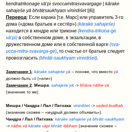
kendratrikoṇage vā’pi svoccamitrasvavargage
|
kārake
sahajeśe yā bhrātṛsaukhyaṃ vinirdiśet‌
||6||
Перевод
: Если карака [т.е. Марс] или управитель 3-го
дома («дома братьев и сестёр»)
(kārake sahajeśe)
находится в кендре или триконе
(kendra-trikoṇa-ge
vā’pi)
в собственном доме, в экзальтации, в
дружественном доме или в собственной варге
(sva-
ucca-mitra-svavarga-ge)
, то счастье от братьев следует
провозгласить
(bhrātṛ-saukhyaṃ vinirdiśet‌)
.
Замечание 1
:
kārake sahajeśe
y
ā
– похоже, что вместо
y
ā
должно быть
vā
(«или»)
Замечание 2
:
Мишра
:
sahajeśe yā
->
bhāva-nāthe vā
(значение то же).
Мишра / Чандра / Лал / Патхака
:
vinirdiśet‌
->
vaded-budhaḥ
(значение схожее – «мудрый должен объявить»).
Чандра / Лал / Патхака
:
kārake sahajeśe yā bhrātṛ-saukhyaṃ
->
nāthe vā
kārake
vāpi
bhrātṛ-
lābhaṃ
(значение схожее –