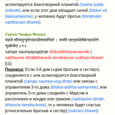
аспектируется благотворной планетой
(śubha-yukta-
nirīkṣite)
, или если этот дом обладает силой
(bhāve vā
balasaṃpūrṇe)
, у человека будут братья
(bhrātṛṇāṃ
vardhanaṃ bhavet)
.
Суреш Чандра Мишра:
सहजे सौम्ययुग्दृष्टेभावाधीशसमन्विते । सभौमे भ्रातृभावेशेकेन्द्रकोणे
सुखंभवेत् ॥१॥
sahaje saumyayugdṛṣṭe
bhāvādhīśasamanvite
|
sabhaume bhrātṛbhāveśe kendrakoṇe sukhaṃ bhavet
||1||
Перевод
: Если 3-й дом («дом братьев и сестёр»)
соединяется с или аспектируется благотворной
планетой
(sahaje saumya-yug-dṛṣṭe)
или связан с
управителем 3-го дома
(bhāva-adhīśa-samanvite)
, или
управитель 3-го дома соединён с Марсом и
расположен в кендре или триконе
(sabhaume bhrātṛ-
bhāveśe kendra-koṇe)
, то у человека будет счастье
[относительно братьев и сестёр]
(sukhaṃ bhavet)
.