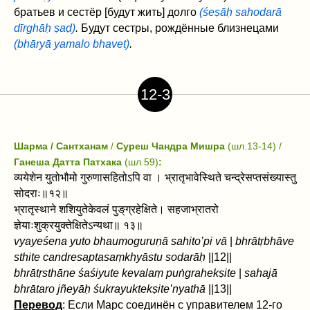
братьев и сестёр [будут жить] долго
(śeṣāḥ sahodarā
dīrghāḥ ṣaḍ)
.
Будут сестры, рождённые близнецами
(bhāryā yamalo bhavet)
.
12-3
Шарма / Сантханам
/
Суреш Чандра Мишра
(шл.13-14) /
Ганеша Датта Патхака
(шл.59)
:
व्ययेशेन युतोभौमो गुरुणासहितोऽपि वा । भ्रातृभावेस्थिते चन्द्रेसप्तसंख्यास्तु
सोदराः॥१२॥
भ्रातृस्थाने शशियुतेकेवलं पुङ्‌ग्रहेक्षिते। सहजाभ्रातरो
ज्ञेयाःशुक्रयुक्तेक्षितेऽन्यथा॥ १३॥
vyayeśena yuto bhaumoguruṇā sahito’pi vā
|
bhrātṛbhāve
sthite candresaptasaṃkhyāstu sodarāḥ
||12||
bhrātṛsthāne śaśiyute kevalaṃ puṅ‌grahekṣite
|
sahajā
bhrātaro jñeyāḥ śukrayuktekṣite’nyathā
||13||
Перевод
: Если Марс соединён с управителем 12-го