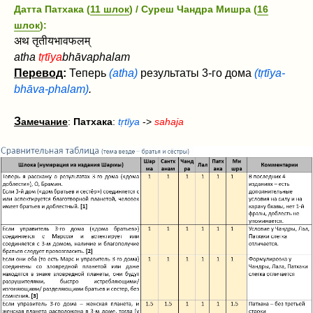
Датта Патхака (
11 шлок
) / Суреш Чандра Мишра (
16
шлок
):
अथ तृतीयभावफलम्
atha
tṛtīya
bhāvaphalam
Перевод
:
Теперь
(atha)
результаты 3-го дома
(tṛtīya-
bhāva-phalam)
.
З
амечание
:
Патхака
:
tṛtīya
->
sahaja