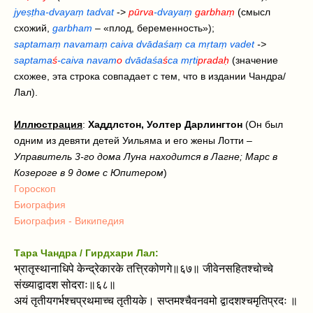
jyeṣṭha-dvayaṃ tadvat
->
pūrva
-dvayaṃ
garbhaṃ
(смысл
схожий,
garbham
– «плод, беременность»);
saptamaṃ navamaṃ caiva dvādaśaṃ ca mṛtaṃ vadet
->
saptama
ś
-caiva navam
o
dvādaśa
ś
ca mṛti
pradaḥ
(значение
схожее, эта строка совпадает с тем, что в издании Чандра/
Лал).
Иллюстрация
:
Хаддлстон, Уолтер Дарлингтон
(Он был
одним из девяти детей Уильяма и его жены Лотти –
Управитель 3-го дома
Луна находится в Лагне; Марс в
Козероге в 9 доме с Юпитером
)
Гороскоп
Биография
Биография - Википедия
Тара Чандра / Гирдхари Лал:
भ्रातृस्थानाधिपे केन्द्रेकारके तत्त्रिकोणगे॥६७॥ जीवेनसहितश्चोच्चे
संख्याद्वादश सोदराः॥६८॥
अयं तृतीयगर्भश्चप्रथमाच्च तृतीयके। सप्तमश्चैवनवमो द्वादशश्चमृतिप्रदः ॥