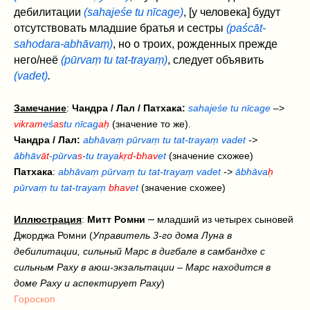
дебилитации
(sahajeśe tu nīcage)
, [у человека] будут
отсутствовать младшие братья и сестры
(paścāt-‌
sahodara-abhāvaṃ)
, но о троих, рожденных прежде
него/неё
(pūrvaṃ tu tat-trayaṃ)
, следует объявить
(vadet‌)
.
Замечание
:
Чандра / Лал / Патхака:
sahajeśe tu nīcage
–>
vikram
eś
as
tu nīcag
aḥ
(значение то же).
Чандра / Лал:
abhāvaṃ pūrvaṃ tu tat-trayaṃ vadet‌
->
ābhāv
āt
-pūrva
s
-tu traya
kṛd-bhav
et
(значение схожее)
Патхака
:
abhāvaṃ pūrvaṃ tu tat-trayaṃ vadet‌
->
ābhāva
ḥ
pūrvaṃ tu tat-trayaṃ
bhav
et
(значение схожее)
–
Иллюстрация
:
Митт Ромни
младший из четырех сыновей
Джорджа Ромни (
Управитель 3-го дома Луна в
дебилитации, сильный Марс в дигбале в самбандхе с
сильным Раху в аюш-экзальтации – Марс находится в
доме Раху и аспектирует Раху
)
Гороскоп