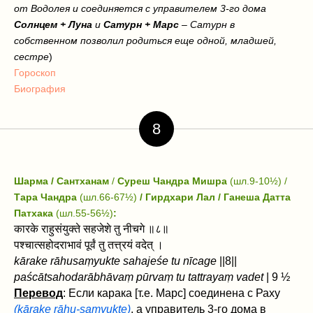
от Водолея и соединяется с управителем 3-го дома
Солнцем + Луна
и
Сатурн + Марс
– Сатурн в
собственном позволил родиться еще одной, младшей,
сестре
)
Гороскоп
Биография
8
Шарма / Сантханам
/
Суреш Чандра Мишра
(шл.9-10½) /
Тара Чандра
(шл.66-67½)
/ Гирдхари Лал / Ганеша Датта
Патхака
(шл.55-56½)
:
कारके राहुसंयुक्ते सहजेशे तु नीचगे ॥८॥
पश्चात्सहोदराभावं पूर्वं तु तत्त्रयं वदेत्‌ ।
kārake rāhusaṃyukte sahajeśe tu nīcage
||8||
paścāt‌sahodarābhāvaṃ pūrvaṃ tu tattrayaṃ vadet‌
| 9 ½
Перевод
: Если карака [т.е. Марс] соединена с Раху
(kārake rāhu-saṃyukte)
, а управитель 3-го дома в